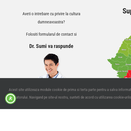
Sup
Aveti o intrebare cu privire la cultura
dumneavoastra?
Folositi formularul de contact si
Dr. Sumi va raspunde
Acest site utilizeaza module cookie de prima si terta parte pentru a salva informati
utilizatorului. Navigand pe site-ul nostru, sunteti de acord cu utilizarea cookie-uril
© Summit Agro Romania 1997 -
2026 | Toate drepturile rezervate |
Politica de confide