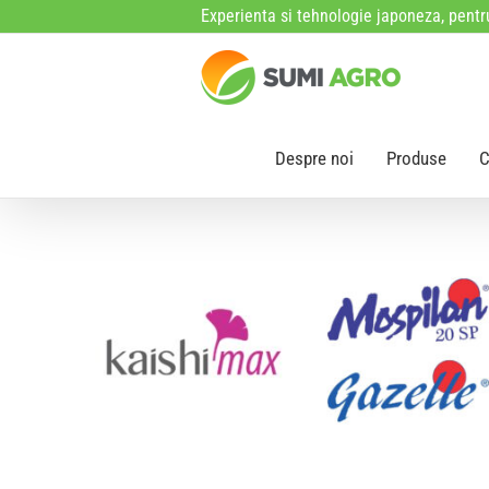
Skip
Experienta si tehnologie japoneza, pentru
to
content
Despre noi
Produse
C