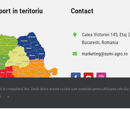
ort in teritoriu
Contact
Calea Victoriei 145, Etaj 2
Bucuresti, Romania
marketing@sumi-agro.ro
i in computerul dvs. Unele dintre aceste cookie sunt esentiale pentru utilizarea site-ului
or.
ntialitate
| Website intretinut de
TNC Solutions