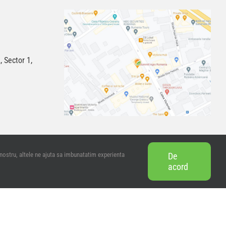
, Sector 1,
 nostru, altele ne ajuta sa imbunatatim experienta
De
acord