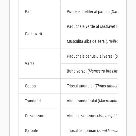
Par
Puricele melifer al parului (
Cacopsylla pyr
Paduchele verde al castravetilor (
Cerosip
Castraveti
Musculita alba de sera (
Trialleurodes vap
Paduchele cenusiu al verzei (
Brevicoryne 
Varza
Buha verzei (
Mamestra brassicae
)
Ceapa
Tripsul tutunului (
Thrips tabaci
)
Trandafiri
Afida trandafirului (
Macrosiphum rosae
)
Crizanteme
Afida crizantemei (
Macrosiphionella sanb
Garoafe
Tripsul californian (
Frankliniella occidental