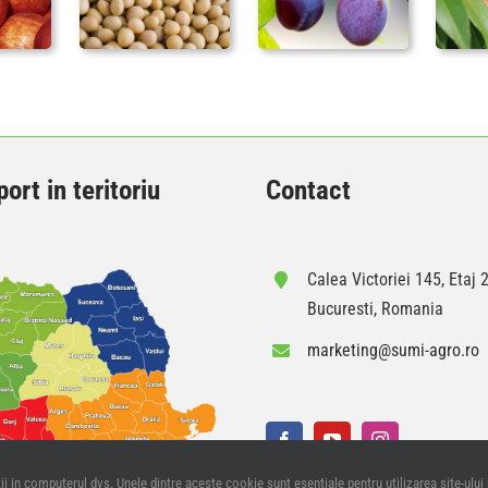
ort in teritoriu
Contact
Calea Victoriei 145, Etaj 2
Bucuresti, Romania
marketing@sumi-agro.ro
i in computerul dvs. Unele dintre aceste cookie sunt esentiale pentru utilizarea site-ului