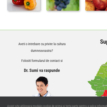
Sup
Aveti o intrebare cu privire la cultura
dumneavoastra?
Folositi formularul de contact si
Dr. Sumi va raspunde
Acest site utilizeaza module cookie de prima si terta parte pentru a salva informati