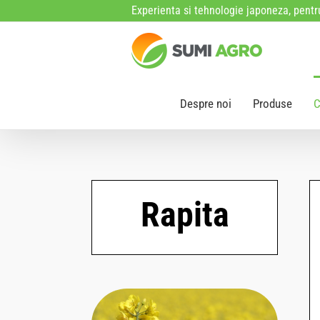
Skip
Experienta si tehnologie japoneza, pentru
to
content
Despre noi
Produse
C
Rapita