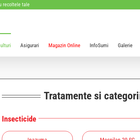
 recoltele tale
ulturi
Asigurari
Magazin Online
InfoSumi
Galerie
Tratamente si categori
Insecticide
Inazuma
Mospilan 20 SG