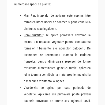
numeroase specii de plante:
Mar, Par
: intervalul de aplicare este cuprins intre
formarea urechiuselor de soarece si pana cand 50%
din frunze s-au ingalbenit.
Pomi fructiferi
: se aplica primavara devreme la
iesirea din repausul vegetativ pentru combaterea
formelor hibernante ale agentilor patogeni. De
asemenea se recomanda toamna la caderea
frunzelor, pentru diminuarea rezervei de forme
rezistente si mentinerea igenei culturale. Aplicarea
lui in toamna contribuie la maturarea lemnului si la
o mai buna rezistenta la inghet.
Vita-de-vie
: se aplica pe toata perioada de
vegetatie. Aplicarea din primavara poate preveni
daunele provocate de brume sau ingheturi tarzii.