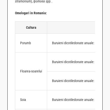
stramonium
),
Ipomoea spp.
.
Omologari in Romania:
Cultura
Porumb
Buruieni dicotiledonate anuale: Zarna (
Sol
Buruieni dicotiledonate anuale: Stirul alb (
A
Floarea-soarelui
Buruieni dicotiledonate anuale: Stirul alb (
A
Soia
Buruieni dicotiledonate anuale: Stirul alb
(