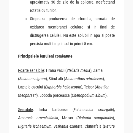
aproximativ 30 de zile de la aplicare, neafectand
rotatia culturilor.
Stopeaza producerea de clorofila, urmata de
oxidarea membranei celulare si in final de
distrugerea celulei. Nu este solubil in apa si poate
persista mult timp in sol in primii 5 cm.
Principalele buruieni combatute
:
Foarte sensibile
: Hrana vacii (
Stellaria media
), Zarna
(
Solanum nigrum
), Stirul alb (
Amaranthus retroflexus
),
Laptele cucului (
Euphorbia helioscopia
), Teisor (
Abutilon
theophrasti
), Loboda porceasca (
Chenopodium album
).
Sensibile
: Iarba barboasa (
Echinochloa crus-galli
),
Ambrosia artemisiiflolia
, Meisor (
Digitaria sanguinalis
),
Digitaria ischaemum
,
Sesbania exaltata
, Ciumafaia (
Datura