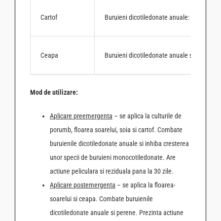
Cartof
Buruieni dicotiledonate anuale: Stirul alb (
A
Ceapa
Buruieni dicotiledonate anuale si perene: St
Mod de utilizare:
Aplicare preemergenta
– se aplica la culturile de
porumb, floarea soarelui, soia si cartof. Combate
buruienile dicotiledonate anuale si inhiba cresterea
unor specii de buruieni monocotiledonate. Are
actiune peliculara si reziduala pana la 30 zile.
Aplicare postemergenta
– se aplica la floarea-
soarelui si ceapa. Combate buruienile
dicotiledonate anuale si perene. Prezinta actiune