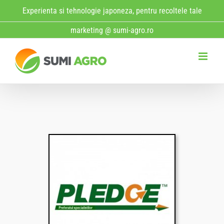
Skip
Experienta si tehnologie japoneza, pentru recoltele tale
to
marketing @ sumi-agro.ro
content