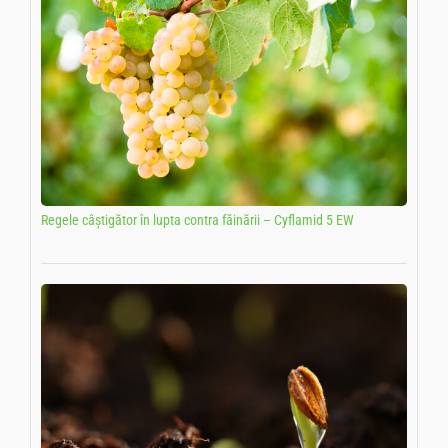
Regele câștigător în lupta contra făinării – Cyflamid 5 EW