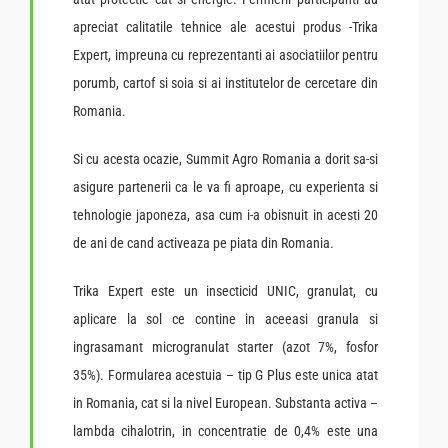
apreciat calitatile tehnice ale acestui produs -Trika
Expert, impreuna cu reprezentanti ai asociatiilor pentru
porumb, cartof si soia si ai institutelor de cercetare din
Romania.
Si cu acesta ocazie, Summit Agro Romania a dorit sa-si
asigure partenerii ca le va fi aproape, cu experienta si
tehnologie japoneza, asa cum i-a obisnuit in acesti 20
de ani de cand activeaza pe piata din Romania.
Trika Expert este un insecticid UNIC, granulat, cu
aplicare la sol ce contine in aceeasi granula si
ingrasamant microgranulat starter (azot 7%, fosfor
35%). Formularea acestuia – tip G Plus este unica atat
in Romania, cat si la nivel European. Substanta activa –
lambda cihalotrin, in concentratie de 0,4% este una