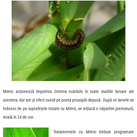
Mimic acționează împotriva
Ostrinia nubilalis
în toate stadiile larvare ale
acesteia, dar are și efect ovicid pe ponta proaspăt depusă. După ce larvele se
hrănesc de pe suprafețele tratate cu Mimic, se inițiază o năpârlire prematură,
letală în 24 de ore.
Tratamentele cu Mimic trebuie programate