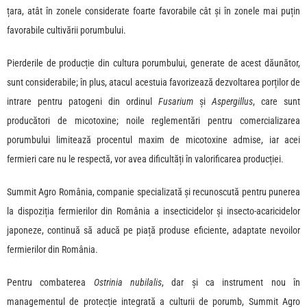
țara, atât în zonele considerate foarte favorabile cât și în zonele mai puțin
favorabile cultivării porumbului.
Pierderile de producție din cultura porumbului, generate de acest dăunător,
sunt considerabile; în plus, atacul acestuia favorizează dezvoltarea porților de
intrare pentru patogeni din ordinul
Fusarium
și
Aspergillus
, care sunt
producători de micotoxine; noile reglementări pentru comercializarea
porumbului limitează procentul maxim de micotoxine admise, iar acei
fermieri care nu le respectă, vor avea dificultăți în valorificarea producției.
Summit Agro România, companie specializată și recunoscută pentru punerea
la dispoziția fermierilor din România a insecticidelor și insecto-acaricidelor
japoneze, continuă să aducă pe piață produse eficiente, adaptate nevoilor
fermierilor din România.
Pentru combaterea
Ostrinia nubilalis
, dar și ca instrument nou în
managementul de protecție integrată a culturii de porumb, Summit Agro