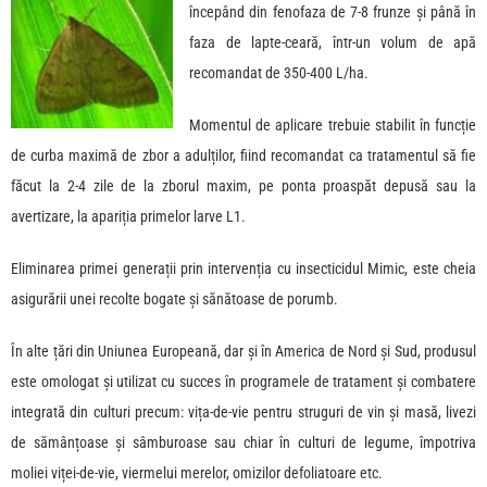
începând din fenofaza de 7-8 frunze și până în
faza de lapte-ceară, într-un volum de apă
recomandat de 350-400 L/ha.
Momentul de aplicare trebuie stabilit în funcție
de curba maximă de zbor a adulților, fiind recomandat ca tratamentul să fie
făcut la 2-4 zile de la zborul maxim, pe ponta proaspăt depusă sau la
avertizare, la apariția primelor larve L1.
Eliminarea primei generații prin intervenția cu insecticidul Mimic, este cheia
asigurării unei recolte bogate și sănătoase de porumb.
În alte țări din Uniunea Europeană, dar și în America de Nord și Sud, produsul
este omologat și utilizat cu succes în programele de tratament și combatere
integrată din culturi precum: vița-de-vie pentru struguri de vin și masă, livezi
de sămânțoase și sâmburoase sau chiar în culturi de legume, împotriva
moliei viței-de-vie, viermelui merelor, omizilor defoliatoare etc.