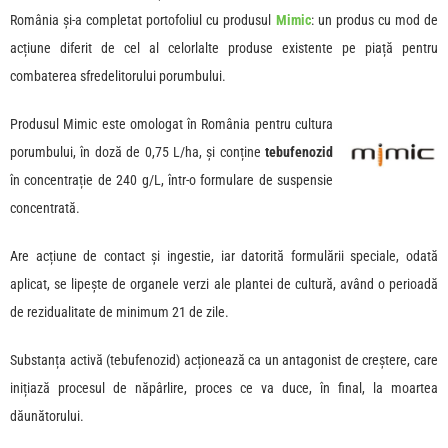
România și-a completat portofoliul cu produsul
Mimic
: un produs cu mod de
acțiune diferit de cel al celorlalte produse existente pe piață pentru
combaterea sfredelitorului porumbului.
Produsul Mimic este omologat în România pentru cultura
porumbului, în doză de 0,75 L/ha, și conține
tebufenozid
în concentrație de 240 g/L, într-o formulare de suspensie
concentrată.
Are acțiune de contact și ingestie, iar datorită formulării speciale, odată
aplicat, se lipește de organele verzi ale plantei de cultură, având o perioadă
de rezidualitate de minimum 21 de zile.
Substanța activă (tebufenozid) acționează ca un antagonist de creștere, care
inițiază procesul de năpârlire, proces ce va duce, în final, la moartea
dăunătorului.