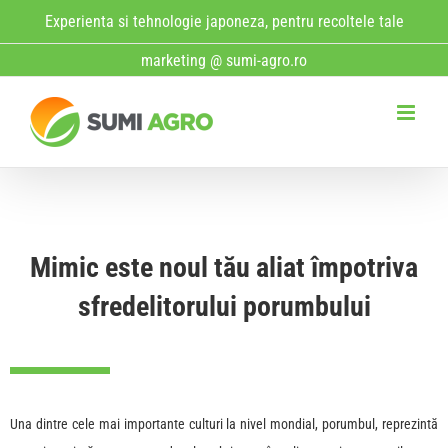
Skip
Experienta si tehnologie japoneza, pentru recoltele tale
to
marketing @ sumi-agro.ro
content
Mimic este noul tău aliat împotriva
sfredelitorului porumbului
Una dintre cele mai importante culturi la nivel mondial, porumbul, reprezintă