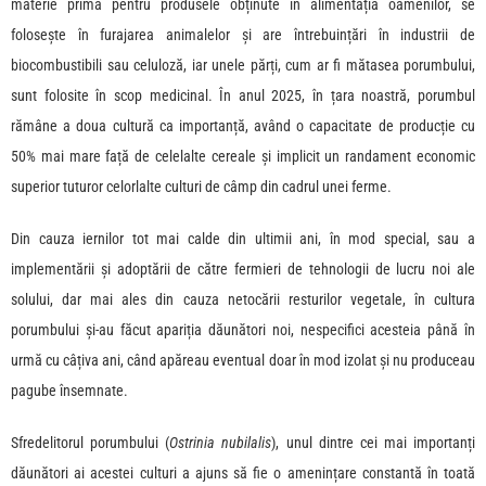
materie primă pentru produsele obținute în alimentația oamenilor, se
folosește în furajarea animalelor și are întrebuințări în industrii de
biocombustibili sau celuloză, iar unele părți, cum ar fi mătasea porumbului,
sunt folosite în scop medicinal. În anul 2025, în țara noastră, porumbul
rămâne a doua cultură ca importanță, având o capacitate de producție cu
50% mai mare față de celelalte cereale și implicit un randament economic
superior tuturor celorlalte culturi de câmp din cadrul unei ferme.
Din cauza iernilor tot mai calde din ultimii ani, în mod special, sau a
implementării și adoptării de către fermieri de tehnologii de lucru noi ale
solului, dar mai ales din cauza netocării resturilor vegetale, în cultura
porumbului și-au făcut apariția dăunători noi, nespecifici acesteia până în
urmă cu câțiva ani, când apăreau eventual doar în mod izolat și nu produceau
pagube însemnate.
Sfredelitorul porumbului (
Ostrinia nubilalis
), unul dintre cei mai importanți
dăunători ai acestei culturi a ajuns să fie o amenințare constantă în toată