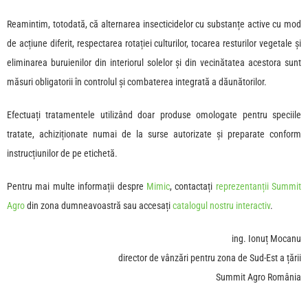
Reamintim, totodată, că alternarea insecticidelor cu substanțe active cu mod
de acțiune diferit, respectarea rotației culturilor, tocarea resturilor vegetale și
eliminarea buruienilor din interiorul solelor și din vecinătatea acestora sunt
măsuri obligatorii în controlul și combaterea integrată a dăunătorilor.
Efectuați tratamentele utilizând doar produse omologate pentru speciile
tratate, achiziționate numai de la surse autorizate și preparate conform
instrucțiunilor de pe etichetă.
Pentru mai multe informații despre
Mimic
, contactați
reprezentanții Summit
Agro
din zona dumneavoastră sau accesați
catalogul nostru interactiv
.
ing. Ionuț Mocanu
director de vânzări pentru zona de Sud-Est a țării
Summit Agro România