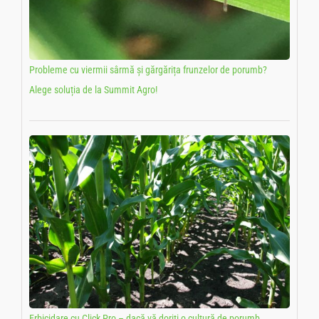
Probleme cu viermii sârmă și gărgărița frunzelor de porumb?
Alege soluția de la Summit Agro!
Erbicidare cu Click Pro – dacă vă doriți o cultură de porumb