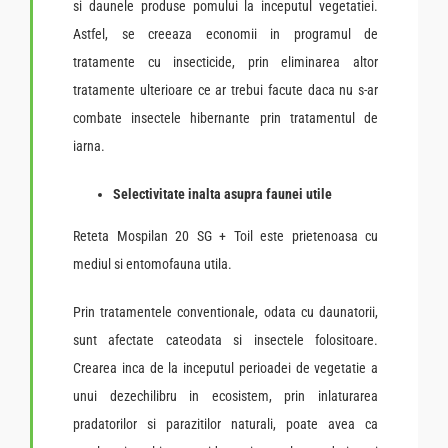
si daunele produse pomului la inceputul vegetatiei.
Astfel, se creeaza economii in programul de
tratamente cu insecticide, prin eliminarea altor
tratamente ulterioare ce ar trebui facute daca nu s-ar
combate insectele hibernante prin tratamentul de
iarna.
Selectivitate inalta asupra faunei utile
Reteta Mospilan 20 SG + Toil este prietenoasa cu
mediul si entomofauna utila.
Prin tratamentele conventionale, odata cu daunatorii,
sunt afectate cateodata si insectele folositoare.
Crearea inca de la inceputul perioadei de vegetatie a
unui dezechilibru in ecosistem, prin inlaturarea
pradatorilor si parazitilor naturali, poate avea ca