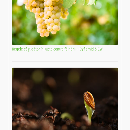
Regele câștigător în lupta contra făinării – Cyflamid 5 EW