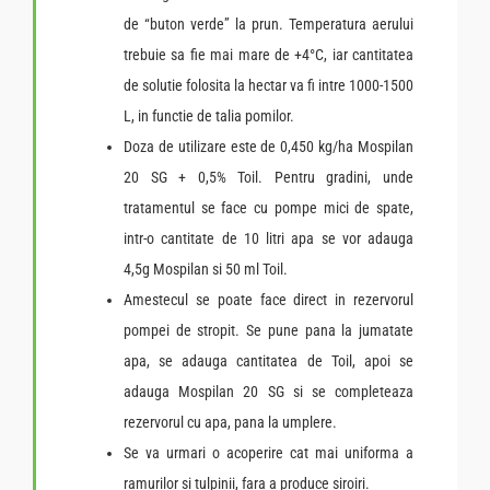
de “buton verde” la prun. Temperatura aerului
trebuie sa fie mai mare de +4°C, iar cantitatea
de solutie folosita la hectar va fi intre 1000-1500
L, in functie de talia pomilor.
Doza de utilizare este de 0,450 kg/ha Mospilan
20 SG + 0,5% Toil. Pentru gradini, unde
tratamentul se face cu pompe mici de spate,
intr-o cantitate de 10 litri apa se vor adauga
4,5g Mospilan si 50 ml Toil.
Amestecul se poate face direct in rezervorul
pompei de stropit. Se pune pana la jumatate
apa, se adauga cantitatea de Toil, apoi se
adauga Mospilan 20 SG si se completeaza
rezervorul cu apa, pana la umplere.
Se va urmari o acoperire cat mai uniforma a
ramurilor si tulpinii, fara a produce siroiri.