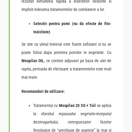
rezultat inmultirea rapida a insectelor nedorite si
implicit indesirea tratamentelor de combatere a lor.
Selectiv pentru pomi (nu da efecte de fito-
toxicitate)
Se stie ca uleiul mineral este foarte asfixiant si nu se
poate folosi dupa pornirea pomilor in vegetatie. Cu
Mospilan OIL
, ce contine adjuvant pe baza de ulei de
rapita, perioada de efectuare a tratamentelor este mult
mai mare.
Recomandari de utilizare:
Tratamentul cu
Mospilan 20 SG + Toil
se aplica
la sfarsitul repausului vegetativ-inceputul
dezmuguritului, corespunzator fazelor
fenologice de “urechiuse de soarece” la mar si