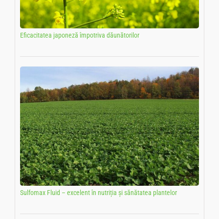
Eficacitatea japoneză împotriva dăunătorilor
Sulfomax Fluid – excelent în nutriția și sănătatea plantelor