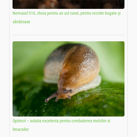
Nemasol 510, cheia pentru un sol curat, pentru recolte bogate și
sănătoase
Optimol – solutia excelenta pentru combaterea melcilor si
limacsilor