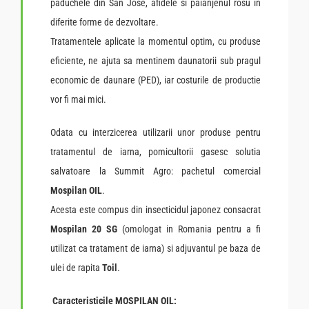
paduchele din San Jose, afidele si paianjenul rosu in
diferite forme de dezvoltare.
Tratamentele aplicate la momentul optim, cu produse
eficiente, ne ajuta sa mentinem daunatorii sub pragul
economic de daunare (PED), iar costurile de productie
vor fi mai mici.
Odata cu interzicerea utilizarii unor produse pentru
tratamentul de iarna, pomicultorii gasesc solutia
salvatoare la Summit Agro: pachetul comercial
Mospilan OIL
.
Acesta este compus din insecticidul japonez consacrat
Mospilan 20 SG
(omologat in Romania pentru a fi
utilizat ca tratament de iarna) si adjuvantul pe baza de
ulei de rapita
Toil
.
Caracteristicile MOSPILAN OIL: