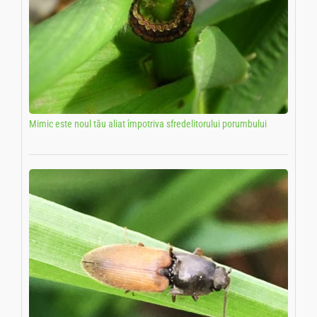
Mimic este noul tău aliat împotriva sfredelitorului porumbului