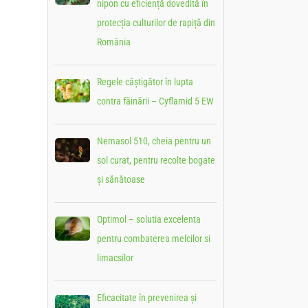
nipon cu eficiență dovedită în
protecția culturilor de rapiță din
România
Regele câștigător în lupta
contra făinării – Cyflamid 5 EW
Nemasol 510, cheia pentru un
sol curat, pentru recolte bogate
și sănătoase
Optimol – solutia excelenta
pentru combaterea melcilor si
limacsilor
Eficacitate în prevenirea și