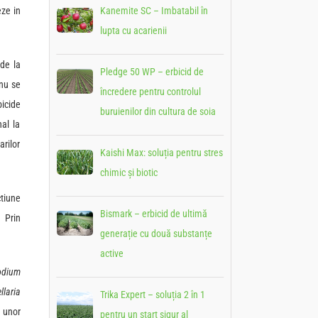
eze in
Kanemite SC – Imbatabil în
.
lupta cu acarienii
de la
Pledge 50 WP – erbicid de
 nu se
încredere pentru controlul
icide
buruienilor din cultura de soia
al la
arilor
Kaishi Max: soluția pentru stres
chimic și biotic
tiune
Bismark – erbicid de ultimă
 Prin
generație cu două substanțe
active
odium
llaria
Trika Expert – soluția 2 în 1
a unor
pentru un start sigur al