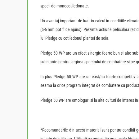
specii de monocotiledonate.
Un avantaj important de luat in calcul in conditiile clima
(5-6 mm pot fi de ajuns). Prezinta actiune peliculara rez
lui Pledge cu cotiledonul plantei de soia.
Pledge 50 WP are un efect sinergic foarte bun si alte su
substante pentru largirea spectrului de combatere si pe 
In plus Pledge 50 WP are un cost/ha foarte competitiv la
seama la orice program integrat de combatere cu productii
Pledge 50 WP are omologari si la alte culturi de interes i
*Recomandarile din acest material sunt pentru conditii ge
inainte de utilizare. Utilizati cu precautie produsele fitosa