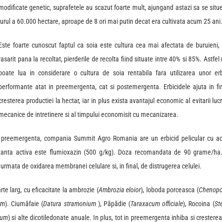
modificate genetic, suprafetele au scazut foarte mult, ajungand astazi sa se situ
jurul a 60.000 hectare, aproape de 8 ori mai putin decat era cultivata acum 25 ani
Este foarte cunoscut faptul ca soia este cultura cea mai afectata de buruieni, 
rasarit pana la recoltat, pierderile de recolta fiind situate intre 40% si 85%. Astfel
poate lua in considerare o cultura de soia rentabila fara utilizarea unor erb
performante atat in preemergenta, cat si postemergenta. Erbicidele ajuta in fin
cresterea productiei la hectar, iar in plus exista avantajul economic al evitarii lucr
mecanice de intretinere si al timpului economisit cu mecanizarea.
n preemergenta, compania Summit Agro Romania are un erbicid pelicular cu ac
stanta activa este flumioxazin (500 g/kg). Doza recomandata de 90 grame/ha.
urmata de oxidarea membranei celulare si, in final, de distrugerea celulei.
e larg, cu eficacitate la ambrozie (
Ambrozia
eloior
), loboda porceasca (
Chenop
um
). Ciumăfaie (
Datura
stramonium
), Păpădie (
Taraxacum
officiale
), Rocoina (
Ste
rum
) si alte dicotiledonate anuale. In plus, tot in preemergenta inhiba si crestere