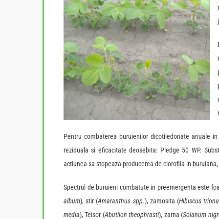
Pentru combaterea buruienilor dicotiledonate anuale i
reziduala si eficacitate deosebita: Pledge 50 WP. Sub
actiunea sa stopeaza producerea de clorofila in buruiana, 
Spectrul de buruieni combatute in preemergenta este foart
album
), stir (
Amaranthus
spp
.), zamosita (
Hibiscus
trion
media
), Teisor (
Abutilon theophrasti
), zarna (
Solanum nig