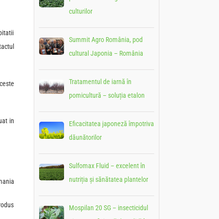
culturilor
itatii
Summit Agro România, pod
tactul
cultural Japonia – România
Tratamentul de iarnă în
aceste
pomicultură – soluția etalon
uat in
Eficacitatea japoneză împotriva
dăunătorilor
Sulfomax Fluid – excelent în
nutriția și sănătatea plantelor
mania
produs
Mospilan 20 SG – insecticidul