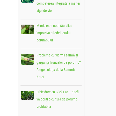
combaterea integrată a manei
viței-de-vie
Mimic este noul tău aliat
împotriva sfredelitorului
porumbului
Probleme cu viermii sârmă și
gărgărița frunzelor de porumb?
Alege soluția de la Summit
Agro!
Erbicidare cu Click Pro – dacă
vă doriți o cultură de porumb
profitabilă