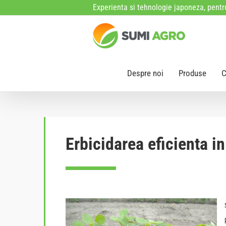
Skip
Experienta si tehnologie japoneza, pentru
to
content
Despre noi
Produse
C
Erbicidarea eficienta i