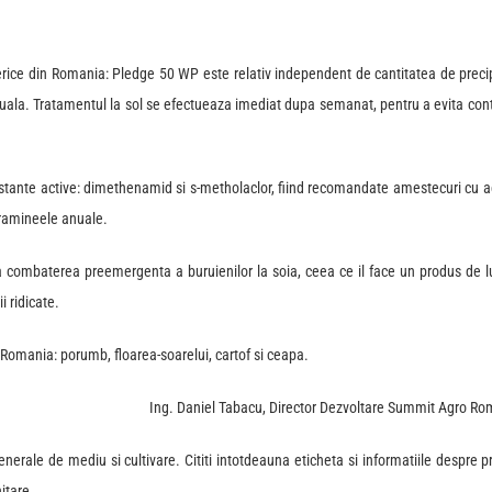
terice din Romania: Pledge 50 WP este relativ independent de cantitatea de precip
iduala. Tratamentul la sol se efectueaza imediat dupa semanat, pentru a evita con
bstante active: dimethenamid si s-metholaclor, fiind recomandate amestecuri cu 
gramineele anuale.
 combaterea preemergenta a buruienilor la soia, ceea ce il face un produs de l
 ridicate.
n Romania: porumb, floarea-soarelui, cartof si ceapa.
Ing. Daniel Tabacu, Director Dezvoltare Summit Agro Ro
nerale de mediu si cultivare. Cititi intotdeauna eticheta si informatiile despre 
nitare.