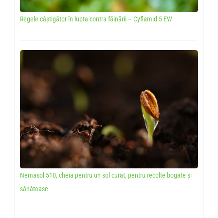
Regele câștigător în lupta contra făinării – Cyflamid 5 EW
Nemasol 510, cheia pentru un sol curat, pentru recolte bogate și
sănătoase