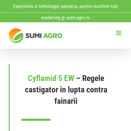
Skip
Experienta si tehnologie japoneza, pentru recoltele tale
to
marketing @ sumi-agro.ro
content
Cyflamid 5 EW
– Regele
castigator in lupta contra
fainarii