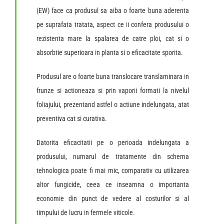
(EW) face ca produsul sa aiba o foarte buna aderenta
pe suprafata tratata, aspect ce ii confera produsului o
rezistenta mare la spalarea de catre ploi, cat si o
absorbtie superioara in planta si o eficacitate sporita.
Produsul are o foarte buna translocare translaminara in
frunze si actioneaza si prin vaporii formati la nivelul
foliajului, prezentand astfel o actiune indelungata, atat
preventiva cat si curativa.
Datorita eficacitatii pe o perioada indelungata a
produsului, numarul de tratamente din schema
tehnologica poate fi mai mic, comparativ cu utilizarea
altor fungicide, ceea ce inseamna o importanta
economie din punct de vedere al costurilor si al
timpului de lucru in fermele viticole.