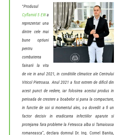
“
Produsul
Cyflamid 5 EW
a
reprezentat una
dintre cele mai
bune optiuni
pentru
combaterea
fainarii la vita
de vie in anul 2021, in conditiile climatice ale Centrului
Viticol Pietroasa. Anul 2021 a fost extrem de dificil din
acest punct de vedere, iar folosirea acestui produs in
perioada de crestere a boabelor si pana la compactare,
in functie de soi si momentul ales, s-a dovedit a fi un
factor decisiv in eradicarea infectiilor aparute si
protejarea fara probleme la Feteasca alba si Tamaioasa
romaneasca
”, declara domnul Dr. Ing. Cornel Banita,