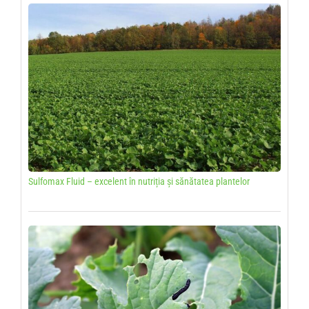
Sulfomax Fluid – excelent în nutriția și sănătatea plantelor