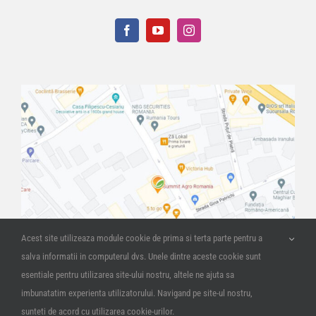
Acest site utilizeaza module cookie de prima si terta parte pentru a
salva informatii in computerul dvs. Unele dintre aceste cookie sunt
esentiale pentru utilizarea site-ului nostru, altele ne ajuta sa
imbunatatim experienta utilizatorului. Navigand pe site-ul nostru,
sunteti de acord cu utilizarea cookie-urilor.