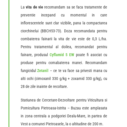
La
vita de vie
recomandam sa se faca tratamente de
preventie incepand cu momentul in care
inflorescentele sunt clar vizibile, pana la compactarea
ciorchinelui (BBCH53-73). Doza recomandata pentru
combaterea fainarii la vita de vie este de 0,3 L/ha.
Pentru tratamentul al doilea, recomandat pentru
fainare, produsul
Cyflamid 5 EW
poate fi asociat cu
produse pentru comabaterea manei. Recomandam
fungicidul
Zetanil
– ce te va face sa privesti mana cu
alti ochi (cimoxanil 330 g/kg + zoxamid 330 g/kg), cu
28 de zile inainte de recoltare.
Statiunea de Cercetare-Dezvoltare pentru Viticultura si
Pomicultura Pietroasa-Istrita – Buzau este amplasata
in zona centrala a podgoriei Dealu-Mare, in partea de
Vest a comunei Pietroasele, la o altitudine de 200 m.