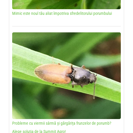
Mimic este noul tău aliat împotriva sfredelitorului porumbului
Probleme cu viermii sârmă și gărgărița frunzelor de porumb?
Alege soluția de la Summit Agro!