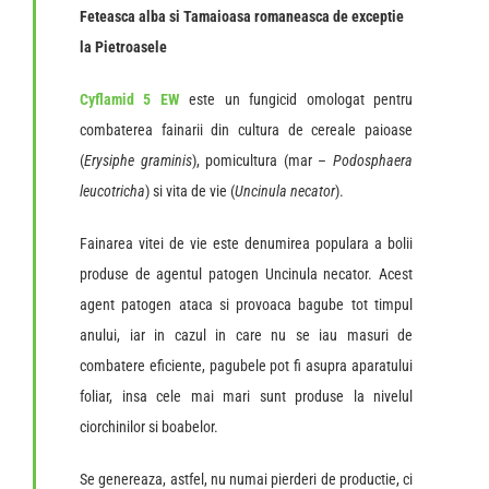
Feteasca alba si Tamaioasa romaneasca de exceptie
la Pietroasele
Cyflamid 5 EW
este un fungicid omologat pentru
combaterea fainarii din cultura de cereale paioase
(
Erysiphe graminis
), pomicultura (mar –
Podosphaera
leucotricha
) si vita de vie (
Uncinula necator
).
Fainarea vitei de vie este denumirea populara a bolii
produse de agentul patogen Uncinula necator. Acest
agent patogen ataca si provoaca bagube tot timpul
anului, iar in cazul in care nu se iau masuri de
combatere eficiente, pagubele pot fi asupra aparatului
foliar, insa cele mai mari sunt produse la nivelul
ciorchinilor si boabelor.
Se genereaza, astfel, nu numai pierderi de productie, ci