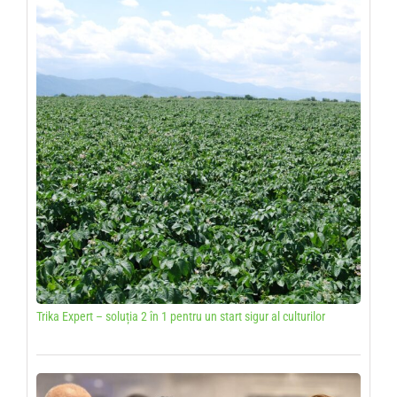
Trika Expert – soluția 2 în 1 pentru un start sigur al culturilor