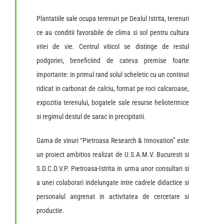
Plantatiile sale ocupa terenuri pe Dealul Istrita, terenuri
ce au conditii favorabile de clima si sol pentru cultura
vitei de vie. Centrul viticol se distinge de restul
podgoriei, beneficiind de cateva premise foarte
importante: in primul rand solul scheletic cu un continut
ridicat in carbonat de calciu, format pe roci calcaroase,
expozitia terenului, bogatele sale resurse heliotermice
si regimul destul de sarac in precipitatii.
Gama de vinuri “Pietroasa Research & Innovation” este
un proiect ambitios realizat de U.S.A.M.V. Bucuresti si
S.D.C.D.V.P. Pietroasa-Istrita in urma unor consultari si
a unei colaborari indelungate intre cadrele didactice si
personalul angrenat in activitatea de cercetare si
productie.