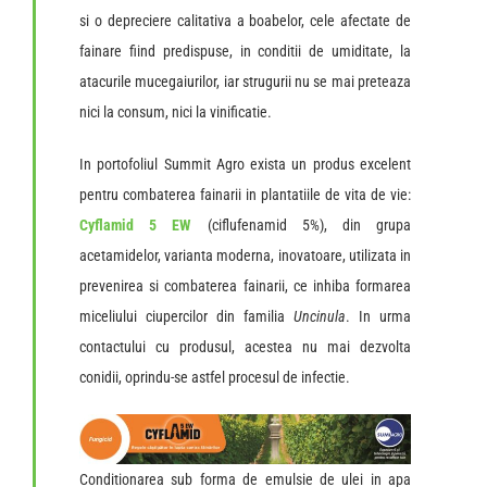
si o depreciere calitativa a boabelor, cele afectate de
fainare fiind predispuse, in conditii de umiditate, la
atacurile mucegaiurilor, iar strugurii nu se mai preteaza
nici la consum, nici la vinificatie.
In portofoliul Summit Agro exista un produs excelent
pentru combaterea fainarii in plantatiile de vita de vie:
Cyflamid 5 EW
(ciflufenamid 5%), din grupa
acetamidelor, varianta moderna, inovatoare, utilizata in
prevenirea si combaterea fainarii, ce inhiba formarea
miceliului ciupercilor din familia
Uncinula
. In urma
contactului cu produsul, acestea nu mai dezvolta
conidii, oprindu-se astfel procesul de infectie.
Conditionarea sub forma de emulsie de ulei in apa