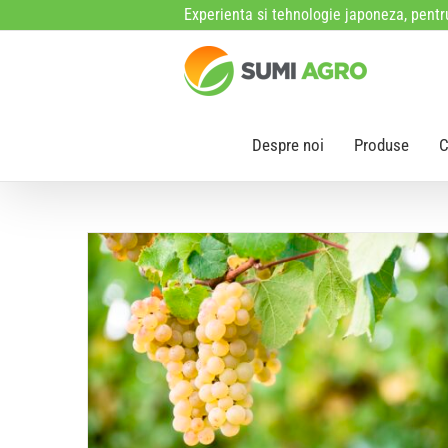
Skip
Experienta si tehnologie japoneza, pentru
to
content
Despre noi
Produse
C