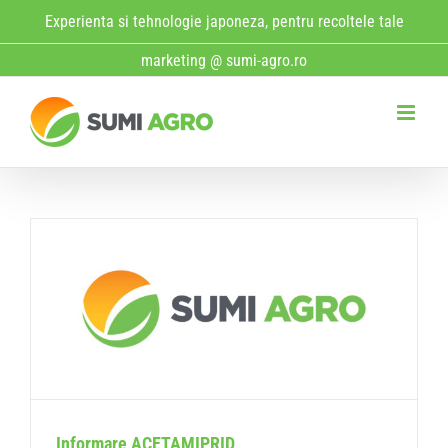
Skip
Experienta si tehnologie japoneza, pentru recoltele tale
to
marketing @ sumi-agro.ro
content
Informare ACETAMIPRID