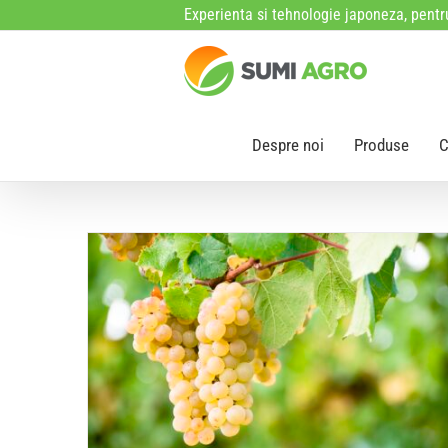
Skip
Experienta si tehnologie japoneza, pentru
to
content
Despre noi
Produse
C