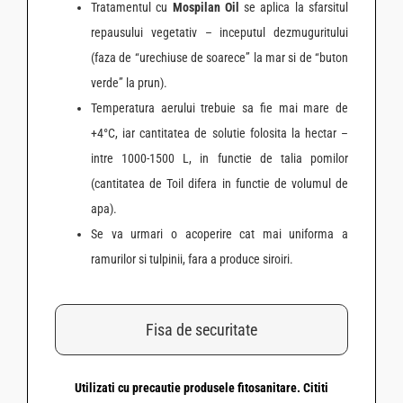
Tratamentul cu
Mospilan Oil
se aplica la sfarsitul
repausului vegetativ – inceputul dezmuguritului
(faza de “urechiuse de soarece” la mar si de “buton
verde” la prun).
Temperatura aerului trebuie sa fie mai mare de
+4°C, iar cantitatea de solutie folosita la hectar –
intre 1000-1500 L, in functie de talia pomilor
(cantitatea de Toil difera in functie de volumul de
apa).
Se va urmari o acoperire cat mai uniforma a
ramurilor si tulpinii, fara a produce siroiri.
Fisa de securitate
Utilizati cu precautie produsele fitosanitare. Cititi