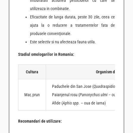
imbunatati actiunea pesticidelor cu care se
utilizeaza in combinatie.
Eficacitate de lunga durata, peste 30 zile, ceea ce
ajuta la o reducere a tratamentelor fata de
produsele convenţionale.
Este selectiv si nu afecteaza fauna utila.
Stadiul omologarilor in Romania:
Cultura
Organism daunator
Paduchele din San Jose (
Quadraspidiotus pernic
Mar, prun
Paianjenul rosu (
Panonychus ulmi –
oua de iarna
Afide (
Aphis spp. –
oua de iarna)
Recomandari de utilizare: