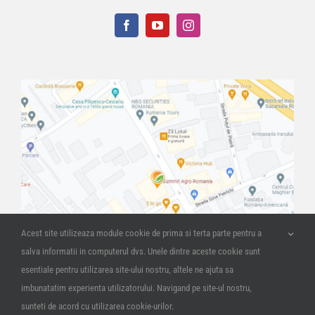
Acest site utilizeaza module cookie de prima si terta parte pentru a
salva informatii in computerul dvs. Unele dintre aceste cookie sunt
esentiale pentru utilizarea site-ului nostru, altele ne ajuta sa
imbunatatim experienta utilizatorului. Navigand pe site-ul nostru,
sunteti de acord cu utilizarea cookie-urilor.