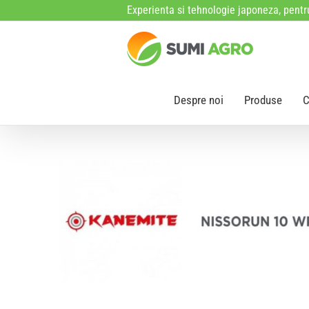
Skip
Experienta si tehnologie japoneza, pentru
to
content
Despre noi
Produse
C