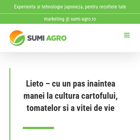
Skip
Experienta si tehnologie japoneza, pentru recoltele tale
to
marketing @ sumi-agro.ro
content
Lieto
– cu un pas inaintea
manei la cultura cartofului,
tomatelor si a vitei de vie