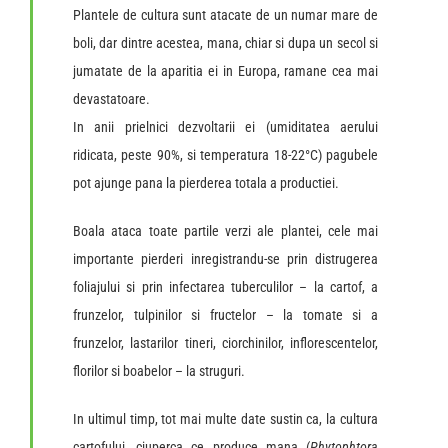
Plantele de cultura sunt atacate de un numar mare de
boli, dar dintre acestea, mana, chiar si dupa un secol si
jumatate de la aparitia ei in Europa, ramane cea mai
devastatoare.
In anii prielnici dezvoltarii ei (umiditatea aerului
ridicata, peste 90%, si temperatura 18-22°C) pagubele
pot ajunge pana la pierderea totala a productiei.
Boala ataca toate partile verzi ale plantei, cele mai
importante pierderi inregistrandu-se prin distrugerea
foliajului si prin infectarea tuberculilor – la cartof, a
frunzelor, tulpinilor si fructelor – la tomate si a
frunzelor, lastarilor tineri, ciorchinilor, inflorescentelor,
florilor si boabelor – la struguri.
In ultimul timp, tot mai multe date sustin ca, la cultura
cartofului, ciuperca ce produce mana (
Phytophtora