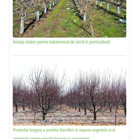
Soluția etalon pentru tratamentul de iarnă în pomicultură
Protectia fungica a pomilor fructiferi in repaus vegetativ si in
vegetatie pentru recolte bogate si sanatoase