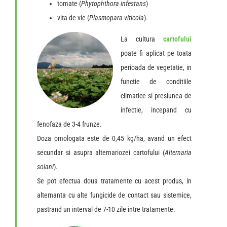
tomate (
Phytophthora infestans
)
vita de vie (
Plasmopara viticola
).
La cultura
cartofului
poate fi aplicat pe toata
perioada de vegetatie, in
functie de conditiile
climatice si presiunea de
infectie, incepand cu
fenofaza de 3-4 frunze.
Doza omologata este de 0,45 kg/ha, avand un efect
secundar si asupra alternariozei cartofului (
Alternaria
solani
).
Se pot efectua doua tratamente cu acest produs, in
alternanta cu alte fungicide de contact sau sistemice,
pastrand un interval de 7-10 zile intre tratamente.