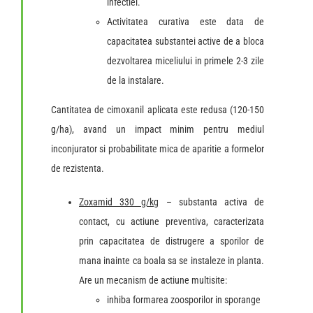
infectiei.
Activitatea curativa este data de
capacitatea substantei active de a bloca
dezvoltarea miceliului in primele 2-3 zile
de la instalare.
Cantitatea de cimoxanil aplicata este redusa (120-150
g/ha), avand un impact minim pentru mediul
inconjurator si probabilitate mica de aparitie a formelor
de rezistenta.
Zoxamid 330 g/kg
– substanta activa de
contact, cu actiune preventiva, caracterizata
prin capacitatea de distrugere a sporilor de
mana inainte ca boala sa se instaleze in planta.
Are un mecanism de actiune multisite:
inhiba formarea zoosporilor in sporange