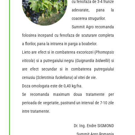
cu fenofaza de 3-4 frunze
adevarate, pana la
coacerea strugurilor.
Summit Agro recomanda
folosirea incepand cu fenofaza de scuturare completa
a florilor, pana la intrarea in parga a boabelor.
Lieto are efect si in combaterea excoriozei (
Phomopsis
viticola
) si a putregaiului negru (
Guignardia bidwellii
) si
are efect secundar si in combaterea putregaiului
cenusiu (
Sclerotinia fuckeliana
) al vitei de vie.
Doza omologata este de 0,40 kg/ha.
Se recomanda maximum doua tratamente per
perioada de vegetatie, pastrand un interval de 7-10 zile
intre tratamente.
Dr. Ing. Endre SIGMOND
Summit Agro Romania