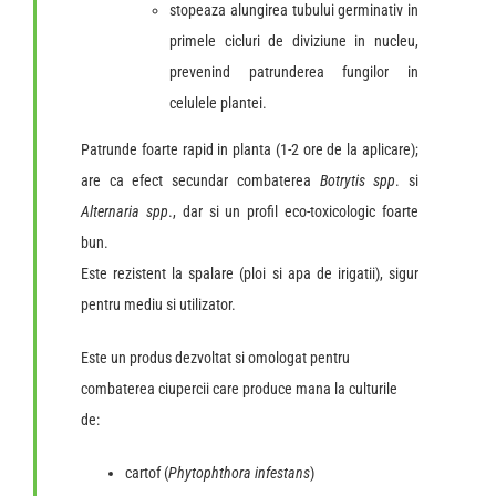
stopeaza alungirea tubului germinativ in
primele cicluri de diviziune in nucleu,
prevenind patrunderea fungilor in
celulele plantei.
Patrunde foarte rapid in planta (1-2 ore de la aplicare);
are ca efect secundar combaterea
Botrytis spp
. si
Alternaria spp
., dar si un profil eco-toxicologic foarte
bun.
Este rezistent la spalare (ploi si apa de irigatii), sigur
pentru mediu si utilizator.
Este un produs dezvoltat si omologat pentru
combaterea ciupercii care produce mana la culturile
de:
cartof (
Phytophthora infestans
)